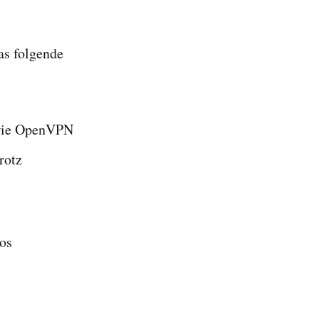
as folgende
e wie OpenVPN
rotz
os