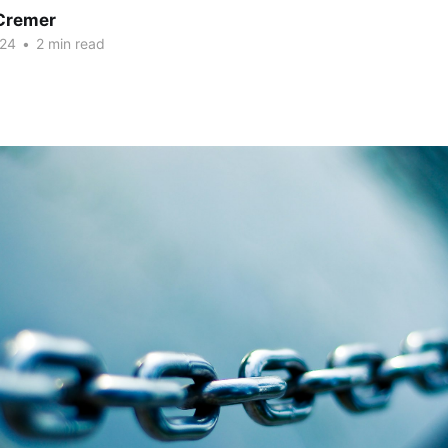
Cremer
024
•
2 min read