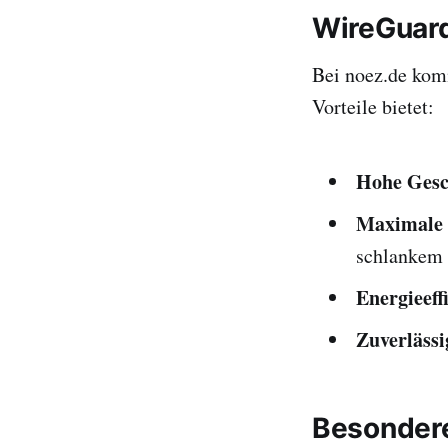
WireGuard
Bei noez.de kom
Vorteile bietet:
Hohe Gesc
Maximale 
schlankem
Energieeff
Zuverläss
Besondere