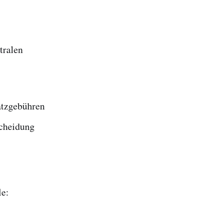
tralen
atzgebühren
scheidung
le: