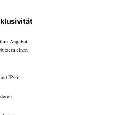
lusivität
mium-Angebot.
Nutzern einen
 und IPv6-
nderen