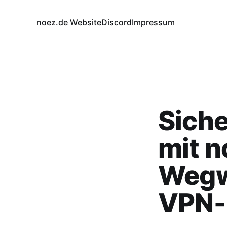
noez.de Website
Discord
Impressum
Siche
mit n
Wegw
VPN-